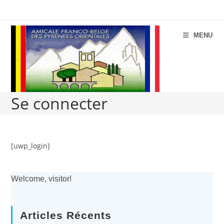
Aller
au
contenu
MENU
Se connecter
[uwp_login]
Welcome, visitor!
Articles Récents