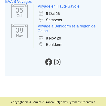
EVA'S Voyages
Voyage en Haute Savoie
05
5 Oct 26
Oct
Samoëns
Voyage à Benidorm et la région de
08
Calpe
Nov
8 Nov 26
Benidorm
Notre Facebook
Instagram
Copyright 2024 - Amicale Franco-Belge des Pyrénées Orientales