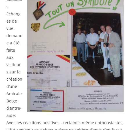
s
échang
es de
vue,
demand
e a été
faite
aux
visiteur
s sur la
création
d’une
Amicale
BeIge
d’entre-
aide.
Avec les réactions positives , certaines même enthousiastes,
il fut convenu que chacun dans sa sphère d’amis s’en ferait