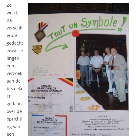
Zo
werd,
na
verschill
ende
gedacht
enwisse
lingen,
een
verzoek
aan de
bezoeke
rs
gedaan
over de
oprichti
ng van
een