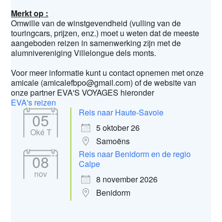
Merkt op :
Omwille van de winstgevendheid (vulling van de
touringcars, prijzen, enz.) moet u weten dat de meeste
aangeboden reizen in samenwerking zijn met de
alumnivereniging Villelongue dels monts.
Voor meer informatie kunt u contact opnemen met onze
amicale (amicalefbpo@gmail.com) of de website van
onze partner EVA'S VOYAGES hieronder
EVA's reizen
Reis naar Haute-Savoie
05
5 oktober 26
Oké T
Samoëns
Reis naar Benidorm en de regio
08
Calpe
nov
8 november 2026
Benidorm