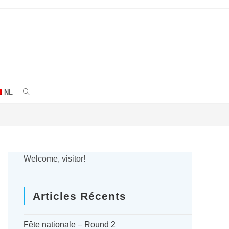
NL
ACTIVER
LA
RECHERCHE
SUR
Welcome, visitor!
LE
Articles Récents
SITE
WEB
Fête nationale – Round 2