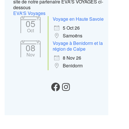
site de notre partenaire EVA'S VOYAGES ci-
dessous
EVA'S Voyages
Voyage en Haute Savoie
05
5 Oct 26
Oct
Samoëns
Voyage à Benidorm et la
08
région de Calpe
Nov
8 Nov 26
Benidorm
Notre Facebook
Instagram