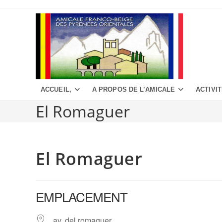
Aller
au
contenu
ACCUEIL,
A PROPOS DE L’AMICALE
ACTIVI
El Romaguer
El Romaguer
EMPLACEMENT
av. del romaguer