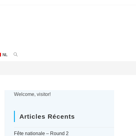
NL
ACTIVER
LA
RECHERCHE
SUR
Welcome, visitor!
LE
Articles Récents
SITE
WEB
Fête nationale – Round 2