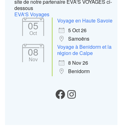
site de notre partenaire EVA'S VOYAGES ci-
dessous
EVA'S Voyages
Voyage en Haute Savoie
05
5 Oct 26
Oct
Samoëns
Voyage à Benidorm et la
08
région de Calpe
Nov
8 Nov 26
Benidorm
Notre Facebook
Instagram