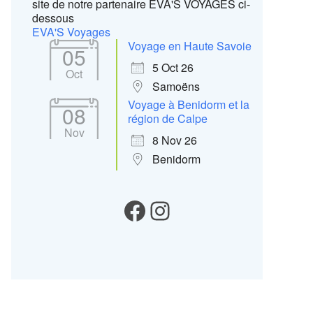
site de notre partenaire EVA'S VOYAGES ci-
dessous
EVA'S Voyages
Voyage en Haute Savoie
05
5 Oct 26
Oct
Samoëns
Voyage à Benidorm et la
08
région de Calpe
Nov
8 Nov 26
Benidorm
Notre Facebook
Instagram