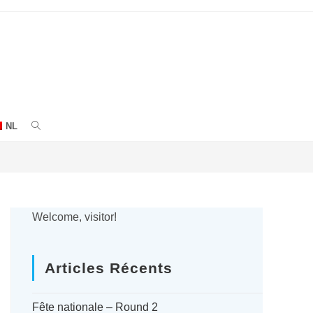
NL
ACTIVER
LA
RECHERCHE
SUR
Welcome, visitor!
LE
Articles Récents
SITE
WEB
Fête nationale – Round 2