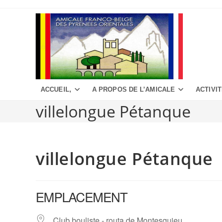
Aller
au
contenu
ACCUEIL,
A PROPOS DE L’AMICALE
ACTIVI
villelongue Pétanque
villelongue Pétanque
EMPLACEMENT
Club bouliste - routa de Montesquieu