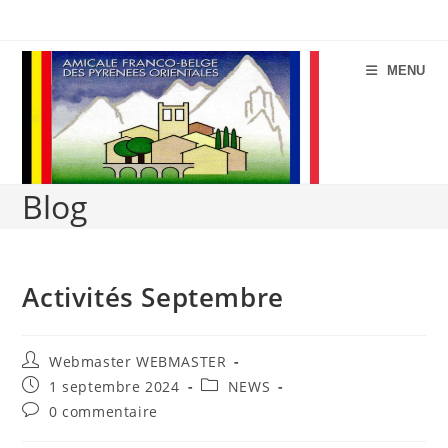
Aller
au
contenu
MENU
Blog
Activités Septembre
Auteur/autrice
Webmaster WEBMASTER
de
Publication
Catégorie
1 septembre 2024
NEWS
la
publiée :
de
Commentaires
0 commentaire
publication :
message :
de
la