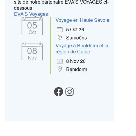
site de notre partenaire EVA'S VOYAGES ci-
dessous
EVA'S Voyages
Voyage en Haute Savoie
05
5 Oct 26
Oct
Samoëns
Voyage à Benidorm et la
08
région de Calpe
Nov
8 Nov 26
Benidorm
Notre Facebook
Instagram