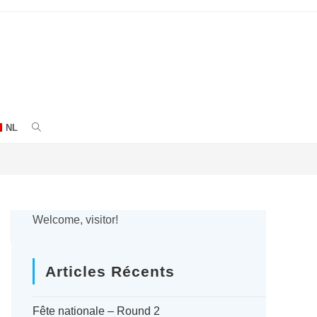
NL
ACTIVER
LA
RECHERCHE
SUR
Welcome, visitor!
LE
Articles Récents
SITE
WEB
Fête nationale – Round 2