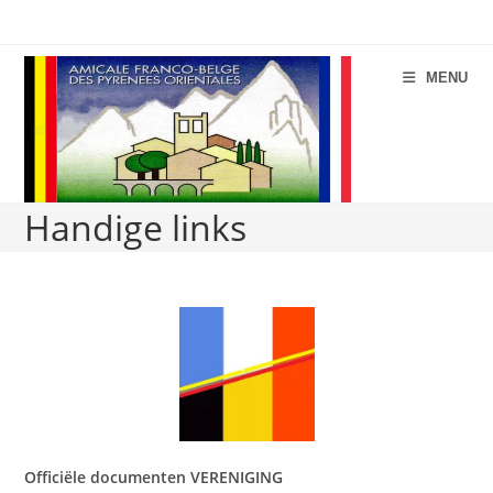
Spring
naar
de
MENU
inhoud
Handige links
Officiële documenten VERENIGING