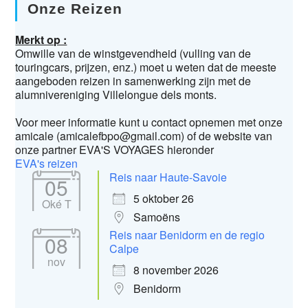
Onze Reizen
Merkt op :
Omwille van de winstgevendheid (vulling van de
touringcars, prijzen, enz.) moet u weten dat de meeste
aangeboden reizen in samenwerking zijn met de
alumnivereniging Villelongue dels monts.
Voor meer informatie kunt u contact opnemen met onze
amicale (amicalefbpo@gmail.com) of de website van
onze partner EVA'S VOYAGES hieronder
EVA's reizen
Reis naar Haute-Savoie
05
5 oktober 26
Oké T
Samoëns
Reis naar Benidorm en de regio
08
Calpe
nov
8 november 2026
Benidorm