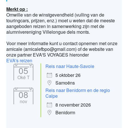
Merkt op :
Omwille van de winstgevendheid (vulling van de
touringcars, prijzen, enz.) moet u weten dat de meeste
aangeboden reizen in samenwerking zijn met de
alumnivereniging Villelongue dels monts.
Voor meer informatie kunt u contact opnemen met onze
amicale (amicalefbpo@gmail.com) of de website van
onze partner EVA'S VOYAGES hieronder
EVA's reizen
Reis naar Haute-Savoie
05
5 oktober 26
Oké T
Samoëns
Reis naar Benidorm en de regio
08
Calpe
nov
8 november 2026
Benidorm