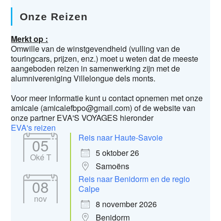
Onze Reizen
Merkt op :
Omwille van de winstgevendheid (vulling van de
touringcars, prijzen, enz.) moet u weten dat de meeste
aangeboden reizen in samenwerking zijn met de
alumnivereniging Villelongue dels monts.
Voor meer informatie kunt u contact opnemen met onze
amicale (amicalefbpo@gmail.com) of de website van
onze partner EVA'S VOYAGES hieronder
EVA's reizen
Reis naar Haute-Savoie
05
5 oktober 26
Oké T
Samoëns
Reis naar Benidorm en de regio
08
Calpe
nov
8 november 2026
Benidorm