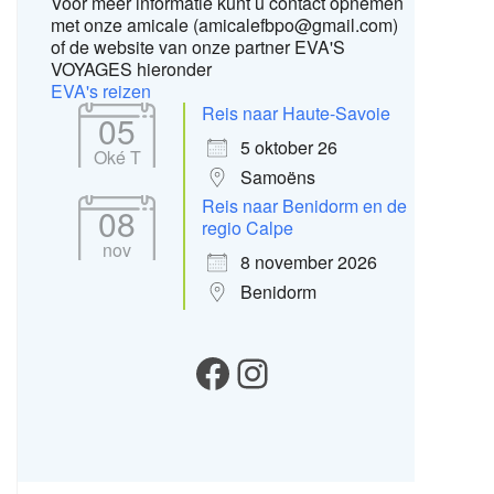
Voor meer informatie kunt u contact opnemen
met onze amicale (amicalefbpo@gmail.com)
of de website van onze partner EVA'S
VOYAGES hieronder
EVA's reizen
Reis naar Haute-Savoie
05
5 oktober 26
Oké T
Samoëns
Reis naar Benidorm en de
08
regio Calpe
nov
8 november 2026
Benidorm
Onze Facebook
Instagram