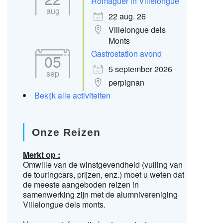
Romaguer in Villelongue
aug
22 aug. 26
Villelongue dels
Monts
Gastrostation avond
05
5 september 2026
sep
perpignan
Bekijk alle activiteiten
Onze Reizen
Merkt op :
Omwille van de winstgevendheid (vulling van
de touringcars, prijzen, enz.) moet u weten dat
de meeste aangeboden reizen in
samenwerking zijn met de alumnivereniging
Villelongue dels monts.